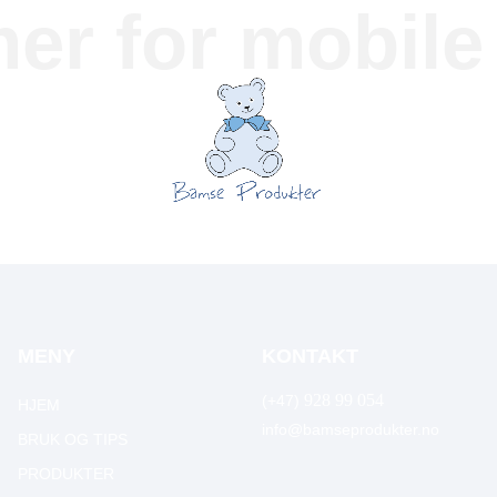
mer for mobil
MENY
KONTAKT
928 99 054
(+47)
HJEM
info@bamseprodukter.no
BRUK OG TIPS
PRODUKTER