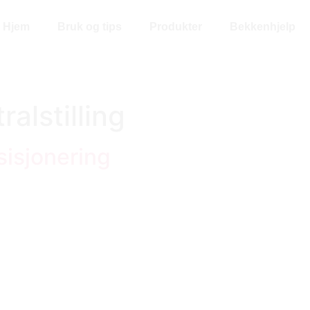
Hjem
Bruk og tips
Produkter
Bekkenhjelp
ralstilling
isjonering