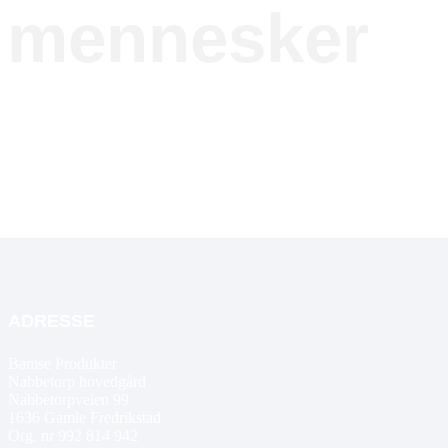
e mennesker
ADRESSE
Bamse Produkter
Nabbetorp hovedgård
Nabbetorpveien 99
1636
Gamle Fredrikstad
Org. nr 992 814 942