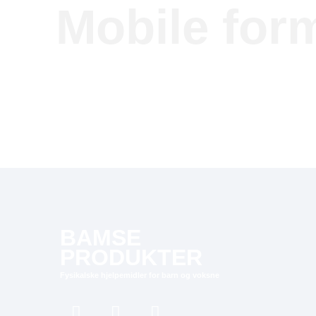
Mobile for
BAMSE
PRODUKTER
Fysikalske hjelpemidler for barn og voksne