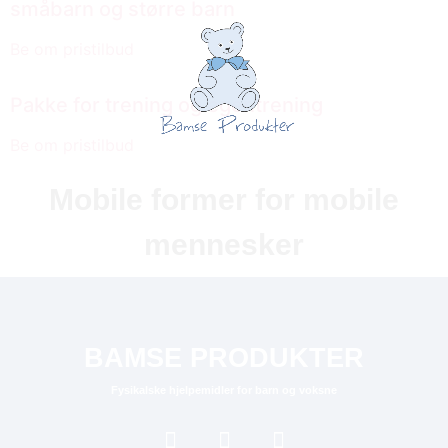
småbarn og større barn
Be om pristilbud
Pakke for trening og egentrening
Be om pristilbud
Mobile former for mobile
mennesker
BAMSE PRODUKTER
Fysikalske hjelpemidler for barn og voksne