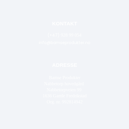
KONTAKT
(+47)
928 99 054
info@bamseprodukter.no
ADRESSE
Bamse Produkter
Nabbetorp hovedgård
Nabbetorpveien 99
1636
Gamle Fredrikstad
Org. nr. 992814942