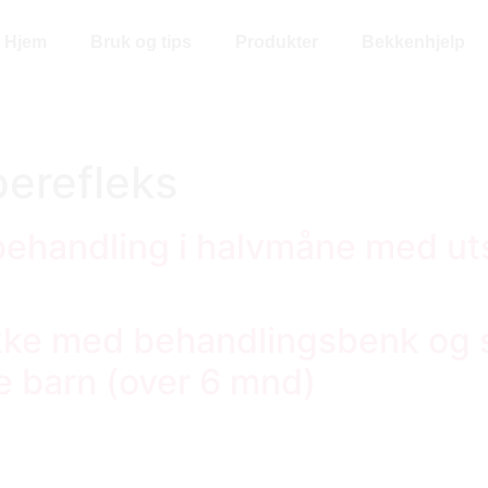
Hjem
Bruk og tips
Produkter
Bekkenhjelp
perefleks
behandling i halvmåne med ut
ke med behandlingsbenk og si
e barn (over 6 mnd)