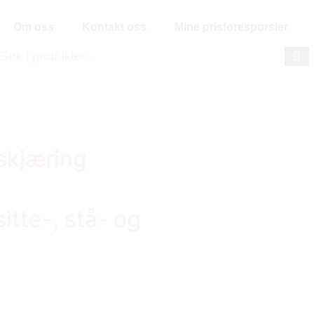
Om oss
Kontakt oss
Mine prisforespørsler
skjæring
tte-, stå- og