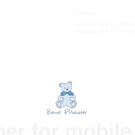
CE-BP4032
2 Skråputer lang (CE-BP100
2 Skråputer liten (CE-BP100
mer for mobil