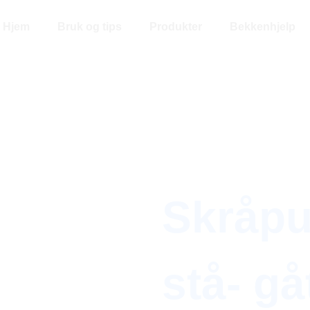
Hjem
Bruk og tips
Produkter
Bekkenhjelp
Skråput
stå- g