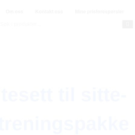
Om oss
Kontakt oss
Mine prisforespørsler
esett til sitte-
åtreningspakke