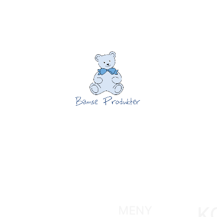
K
MENY