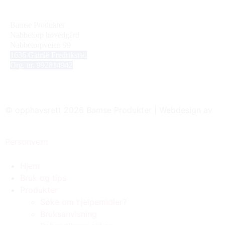
Bamse Produkter
Nabbetorp hovedgård
Nabbetorpveien 99
1636
Gamle Fredrikstad
Org. nr. 992814942
© opphavsrett 2026 Bamse Produkter | Webdesign av
Sekretær.no
Personvern
Hjem
Bruk og tips
Produkter
Søke om hjelpemidler?
Bruksanvisning