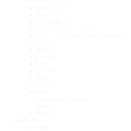
Behandlingspakker
Behandlingspakker-baby
Skråputesett
Rektangelpakker
Behandlingspakker benker
Balanse-, stabiliserings- og treningsutstyr
Enkeltprodukter
Skråputer
Kileputer
Kuber
Rektangler
Pøller
Halvmåner
Benker
Posisjonerings- underlag
Voksne
Tilbehør
Bekkenhjelp
Bekkenhjelp