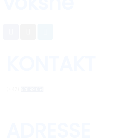
voksne
KONTAKT
(+47)
928 99 054
info@bamseprodukter.no
ADRESSE