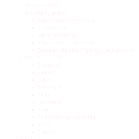
Bruksanvisning
Behandlingspakker
Behandlingspakker-baby
Skråputesett
Rektangelpakker
Behandlingspakker benker
Balanse-, stabiliserings- og treningsutstyr
Enkeltprodukter
Skråputer
Kileputer
Kuber
Rektangler
Pøller
Halvmåner
Benker
Posisjonerings- underlag
Voksne
Tilbehør