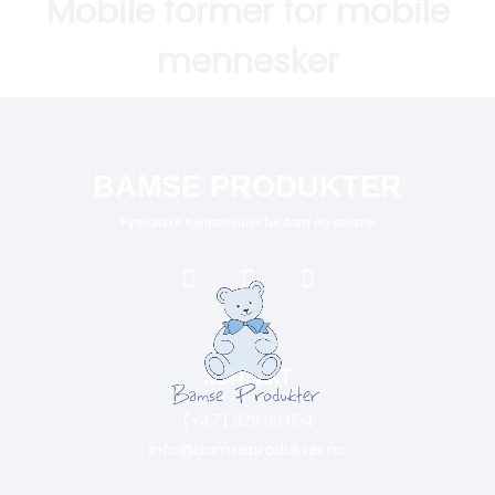
Mobile former for mobile
mennesker
BAMSE PRODUKTER
Fysikalske hjelpemidler for barn og voksne
KONTAKT
(+47)
928 99 054
info@bamseprodukter.no