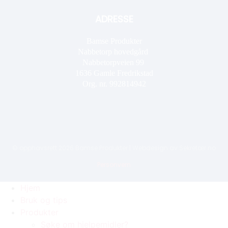
ADRESSE
Bamse Produkter
Nabbetorp hovedgård
Nabbetorpveien 99
1636
Gamle Fredrikstad
Org. nr. 992814942
© opphavsrett 2026 Bamse Produkter | Webdesign av
Sekretær.no
Personvern
Hjem
Bruk og tips
Produkter
Søke om hjelpemidler?