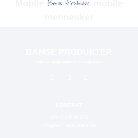
Mobile former for mobile
mennesker
BAMSE PRODUKTER
Fysikalske hjelpemidler for barn og voksne
KONTAKT
(+47)
928 99 054
info@bamseprodukter.no