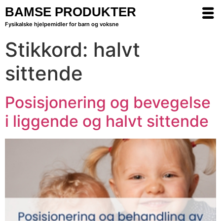
BAMSE PRODUKTER
Fysikalske hjelpemidler for barn og voksne
Stikkord:
halvt
sittende
Posisjonering og bevegelse
i liggende og halvt sittende