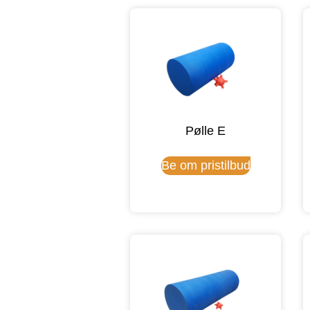
Pølle E
Be om pristilbud