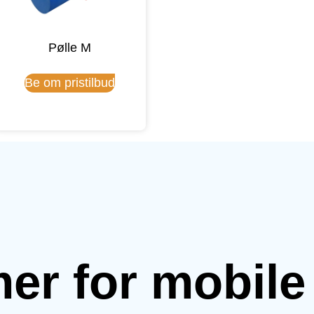
Pølle M
Be om pristilbud
mer for mobil