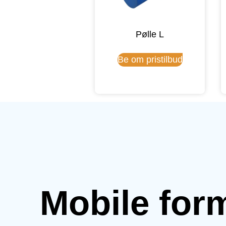
Pølle L
Be om pristilbud
Mobile for