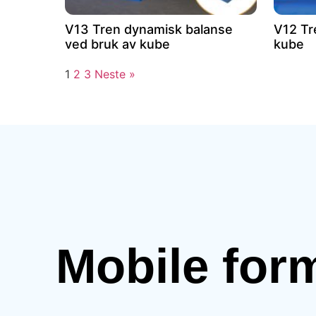
V13 Tren dynamisk balanse
V12 Tr
ved bruk av kube
kube
1
2
3
Neste »
Mobile for