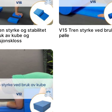
n styrke og stabilitet
V15 Tren styrke ved bru
uk av kube og
pølle
sjonskloss