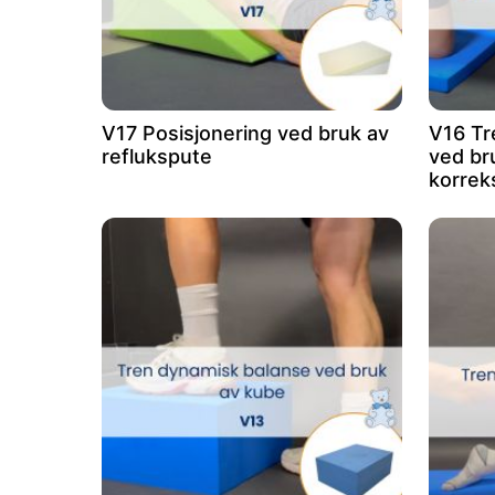
V17 Posisjonering ved bruk av
V16 Tre
reflukspute
ved br
korrek