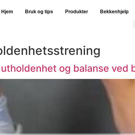
Hjem
Bruk og tips
Produkter
Bekkenhjelp
oldenhetsstrening
 utholdenhet og balanse ved 