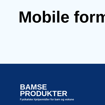
Mobile for
BAMSE
PRODUKTER
Fysikalske hjelpemidler for barn og voksne