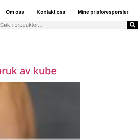
Om oss
Kontakt oss
Mine prisforespørsler
bruk av kube