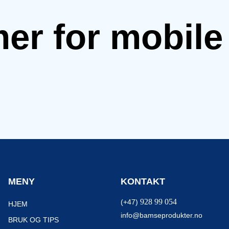
mer for mobil
MENY
KONTAKT
928 99 054
(+47)
HJEM
info@bamseprodukter.no
BRUK OG TIPS