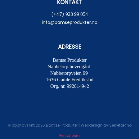
KONTAKT
(+47)
928 99 054
info@bamseprodukter.no
ADRESSE
Bamse Produkter
Nabbetorp hovedgård
Nabbetorpveien 99
1636
Gamle Fredrikstad
Org. nr. 992814942
© opphavsrett 2026 Bamse Produkter | Webdesign av
Sekretær.no
Personvern