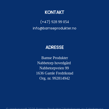
KONTAKT
(+47)
928 99 054
info@bamseprodukter.no
ADRESSE
Bamse Produkter
Nabbetorp hovedgård
Nabbetorpveien 99
1636
Gamle Fredrikstad
Org. nr. 992814942
© opphavsrett 2026 Bamse Produkter | Webdesign av
Sekretær.no