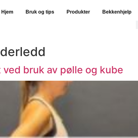
Hjem
Bruk og tips
Produkter
Bekkenhjelp
lderledd
t ved bruk av pølle og kube