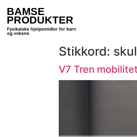
BAMSE
PRODUKTER
Fysikalske hjelpemidler for barn
og voksne
Stikkord:
sku
V7 Tren mobilite