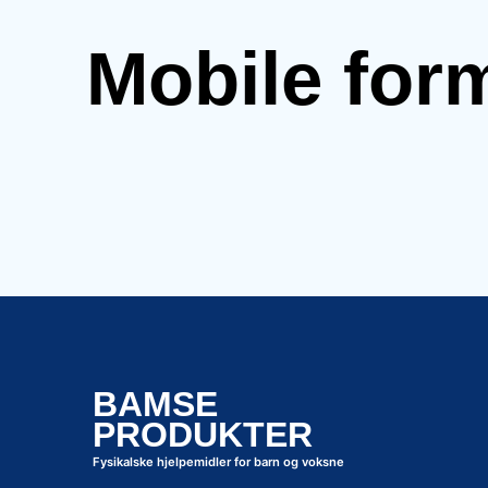
Mobile for
BAMSE
PRODUKTER
Fysikalske hjelpemidler for barn og voksne