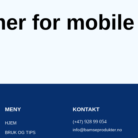
mer for mobil
MENY
KONTAKT
928 99 054
(+47)
HJEM
info@bamseprodukter.no
BRUK OG TIPS