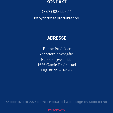
KONTAKT
(+47)
928 99 054
info@bamseprodukter.no
ADRESSE
Bamse Produkter
Nabbetorp hovedgård
Nabbetorpveien 99
1636
Gamle Fredrikstad
Org. nr. 992814942
© opphavsrett 2026 Bamse Produkter | Webdesign av
Sekretær.no
Personvern