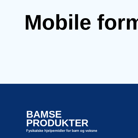
Mobile for
BAMSE
PRODUKTER
Fysikalske hjelpemidler for barn og voksne