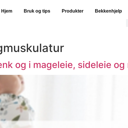
Hjem
Bruk og tips
Produkter
Bekkenhjelp
gmuskulatur
nk og i mageleie, sideleie og 