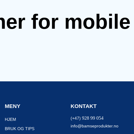
mer for mobil
MENY
KONTAKT
928 99 054
(+47)
HJEM
info@bamseprodukter.no
BRUK OG TIPS