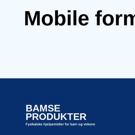
Mobile for
BAMSE
PRODUKTER
Fysikalske hjelpemidler for barn og voksne