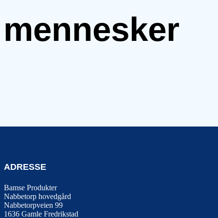
e mennesker
ADRESSE
Bamse Produkter
Nabbetorp hovedgård
Nabbetorpveien 99
1636
Gamle Fredrikstad