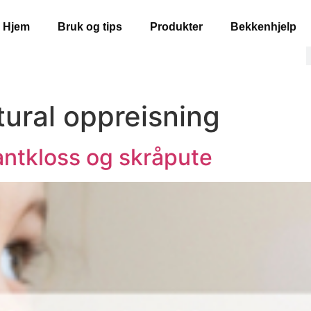
Hjem
Bruk og tips
Produkter
Bekkenhjelp
tural oppreisning
antkloss og skråpute