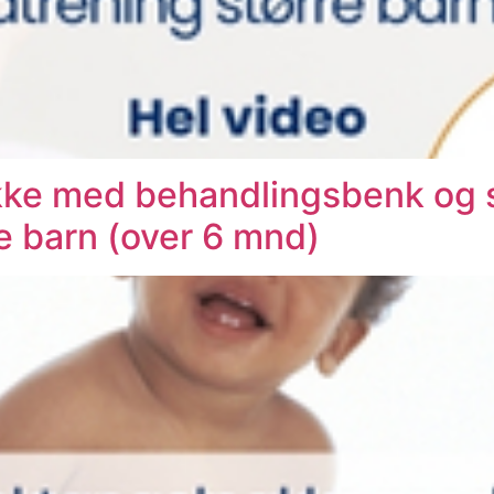
ke med behandlingsbenk og si
e barn (over 6 mnd)