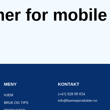
mer for mobil
MENY
KONTAKT
928 99 054
(+47)
HJEM
info@bamseprodukter.no
BRUK OG TIPS