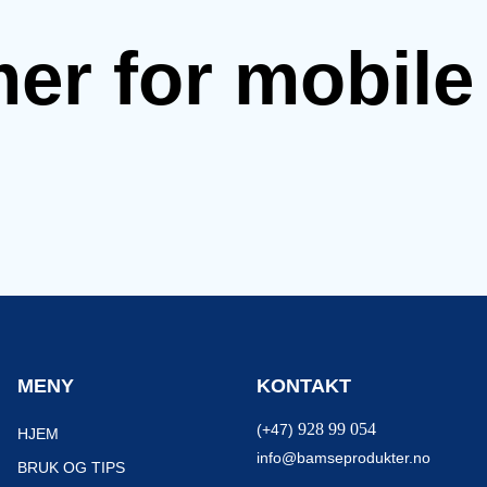
mer for mobil
MENY
KONTAKT
928 99 054
(+47)
HJEM
info@bamseprodukter.no
BRUK OG TIPS