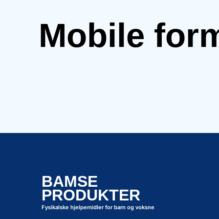
Mobile for
BAMSE
PRODUKTER
Fysikalske hjelpemidler for barn og voksne