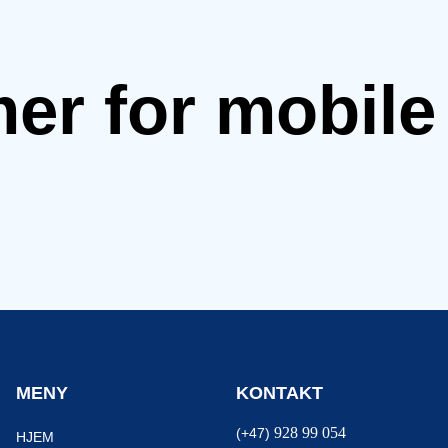
mer for mobil
MENY
KONTAKT
928 99 054
(+47)
HJEM