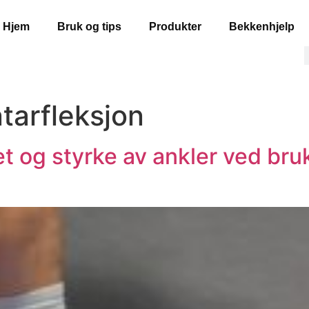
Hjem
Bruk og tips
Produkter
Bekkenhjelp
tarfleksjon
et og styrke av ankler ved br