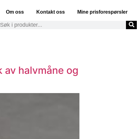
Om oss
Kontakt oss
Mine prisforespørsler
uk av halvmåne og