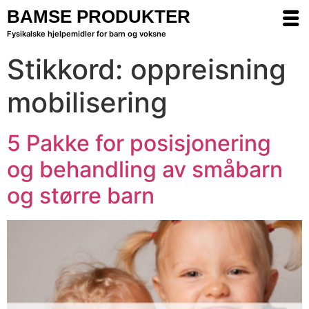
BAMSE PRODUKTER
Fysikalske hjelpemidler for barn og voksne
Stikkord:
oppreisning
mobilisering
5 Pakke for posisjonering
og behandling av småbarn
og større barn