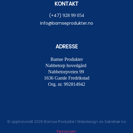
KONTAKT
(+47)
928 99 054
info@bamseprodukter.no
ADRESSE
Bamse Produkter
Nabbetorp hovedgård
Nabbetorpveien 99
1636
Gamle Fredrikstad
Org. nr. 992814942
© opphavsrett 2026 Bamse Produkter | Webdesign av
Sekretær.no
Personvern