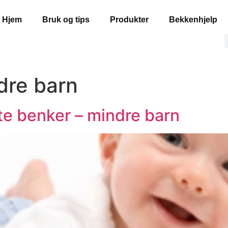
Hjem
Bruk og tips
Produkter
Bekkenhjelp
dre barn
e benker – mindre barn