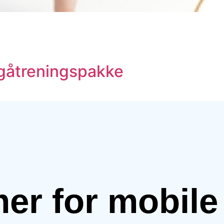
g gåtreningspakke
mer for mobil