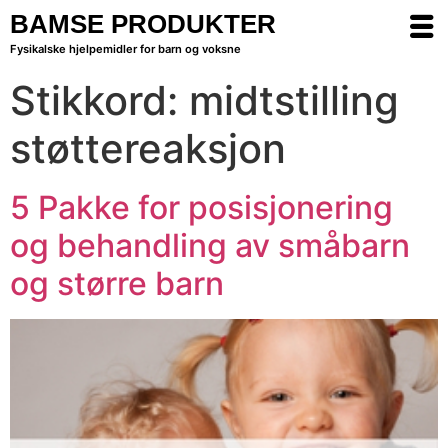
BAMSE PRODUKTER
Fysikalske hjelpemidler for barn og voksne
Stikkord:
midtstilling
støttereaksjon
5 Pakke for posisjonering
og behandling av småbarn
og større barn