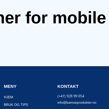
mer for mobil
MENY
KONTAKT
928 99 054
(+47)
HJEM
info@bamseprodukter.no
BRUK OG TIPS