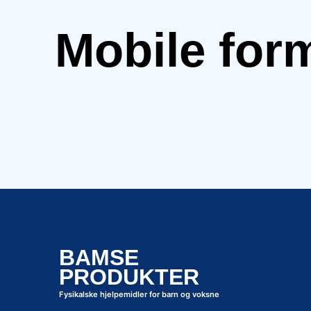
Mobile for
BAMSE
PRODUKTER
Fysikalske hjelpemidler for barn og voksne