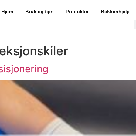
Hjem
Bruk og tips
Produkter
Bekkenhjelp
eksjonskiler
isjonering