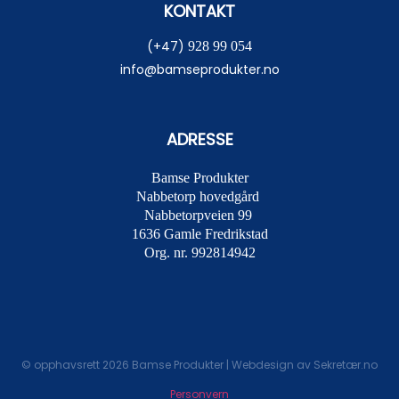
KONTAKT
(+47)
928 99 054
info@bamseprodukter.no
ADRESSE
Bamse Produkter
Nabbetorp hovedgård
Nabbetorpveien 99
1636
Gamle Fredrikstad
Org. nr. 992814942
© opphavsrett 2026 Bamse Produkter | Webdesign av
Sekretær.no
Personvern