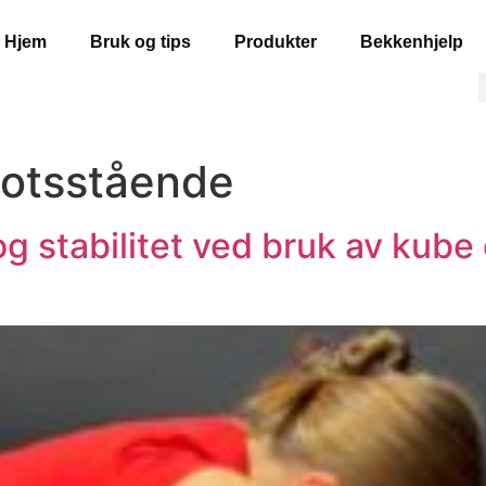
Hjem
Bruk og tips
Produkter
Bekkenhjelp
efotsstående
og stabilitet ved bruk av kube