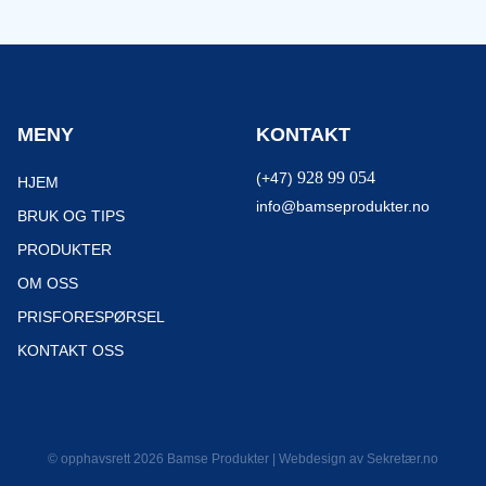
MENY
KONTAKT
928 99 054
(+47)
HJEM
info@bamseprodukter.no
BRUK OG TIPS
PRODUKTER
OM OSS
PRISFORESPØRSEL
KONTAKT OSS
© opphavsrett 2026 Bamse Produkter | Webdesign av
Sekretær.no