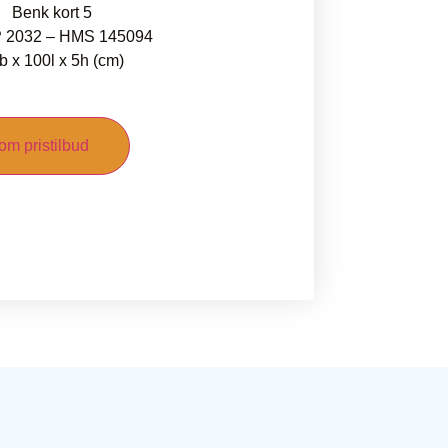
Benk kort 5
 2032 – HMS 145094
b x 100l x 5h (cm)
om pristilbud