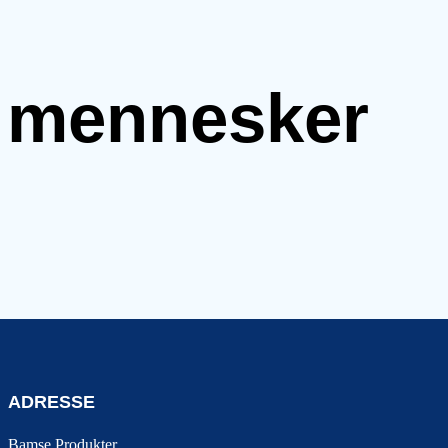
e mennesker
ADRESSE
Bamse Produkter