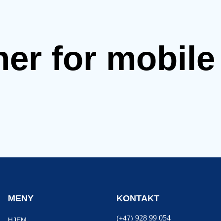
mer for mobil
MENY
KONTAKT
928 99 054
(+47)
HJEM