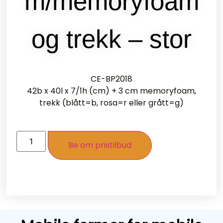
m/memoryfoam
og trekk – stor
CE-BP2018
42b x 40l x 7/1h (cm) + 3 cm memoryfoam,
trekk (blått=b, rosa=r eller grått=g)
Be om pristilbud