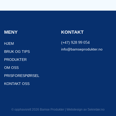
MENY
KONTAKT
928 99 054
(+47)
HJEM
info@bamseprodukter.no
BRUK OG TIPS
PRODUKTER
OM OSS
PRISFORESPØRSEL
KONTAKT OSS
© opphavsrett 2026 Bamse Produkter | Webdesign av
Sekretær.no