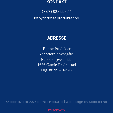
KONTAKT
(+47)
928 99 054
info@bamseprodukter.no
ADRESSE
Bamse Produkter
Nabbetorp hovedgård
Nabbetorpveien 99
1636
Gamle Fredrikstad
Org. nr. 992814942
© opphavsrett 2026 Bamse Produkter | Webdesign av
Sekretær.no
Personvern