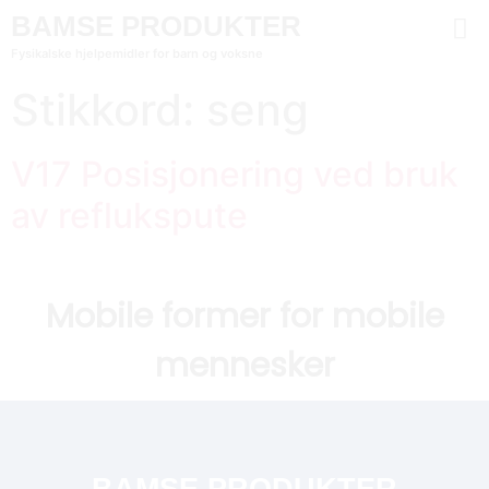
BAMSE PRODUKTER
Fysikalske hjelpemidler for barn og voksne
Stikkord:
seng
V17 Posisjonering ved bruk
av reflukspute
Mobile former for mobile
mennesker
BAMSE PRODUKTER