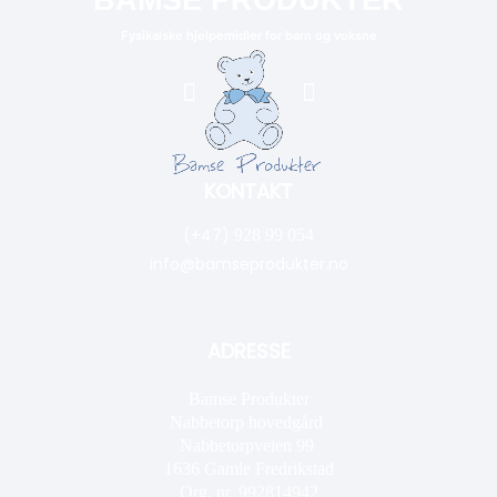
Fysikalske hjelpemidler for barn og voksne
KONTAKT
(+47)
928 99 054
info@bamseprodukter.no
ADRESSE
Bamse Produkter
Nabbetorp hovedgård
Nabbetorpveien 99
1636
Gamle Fredrikstad
Org. nr. 992814942