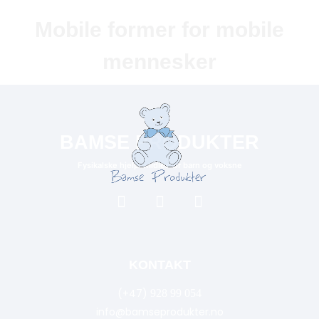
Mobile former for mobile
mennesker
BAMSE PRODUKTER
Fysikalske hjelpemidler for barn og voksne
KONTAKT
(+47)
928 99 054
info@bamseprodukter.no