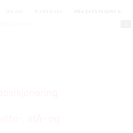
Om oss
Kontakt oss
Mine prisforespørsler
posisjonering
tte-, stå- og