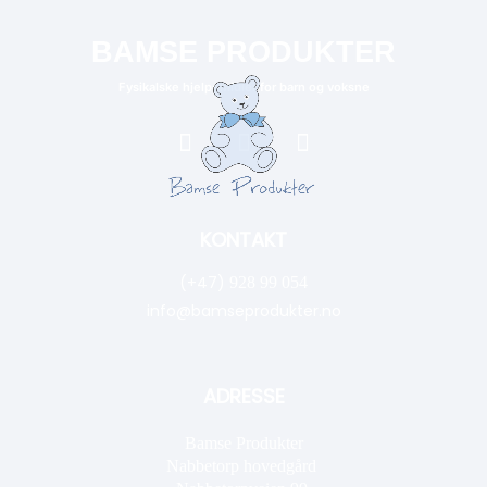
BAMSE PRODUKTER
Fysikalske hjelpemidler for barn og voksne
KONTAKT
(+47)
928 99 054
info@bamseprodukter.no
ADRESSE
Bamse Produkter
Nabbetorp hovedgård