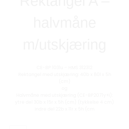
Rektangel A –
halvmåne
m/utskjæring
CE-BP 1031u – HMS 312312
Rektangel med utskjæring: 40b x 80l x 5h
(cm)
og
Halvmåne med utskjæring (CE-BP2071y+i):
ytre del 30b x 15r x 5h (cm) (tykkelse 4 cm)
indre del 22b x 11r x 5h (cm