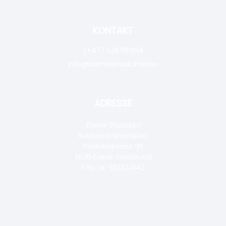
KONTAKT
(+47)
928 99 054
info@bamseprodukter.no
ADRESSE
Bamse Produkter
Nabbetorp hovedgård
Nabbetorpveien 99
1636
Gamle Fredrikstad
Org. nr. 992814942