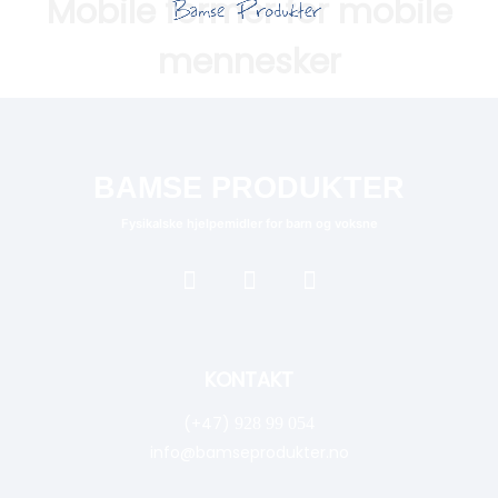
Mobile former for mobile
mennesker
BAMSE PRODUKTER
Fysikalske hjelpemidler for barn og voksne
KONTAKT
(+47)
928 99 054
info@bamseprodukter.no